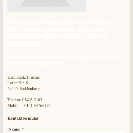
Sie haben Stammholz zu verkaufen?
Wir kaufen ständig die typischen
Baumarten (Buche, Eiche, usw.) für
Kaminholz.
Kontatieren Sie uns und unterbreiten
Ihnen ein Angebot
Kaminholz Früchte
Lotter Str. 9
49545 Tecklenburg
Telefon: 05405 2103
Mobil: 0151 54765156
Kontaktformular
Name:
*