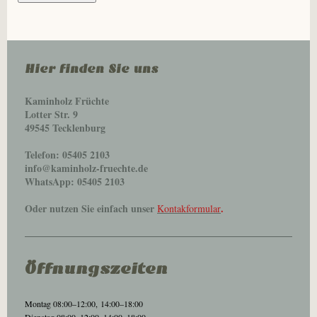
Hier finden Sie uns
Kaminholz Früchte
Lotter Str. 9
49545 Tecklenburg
Telefon: 05405 2103
info@kaminholz-fruechte.de
WhatsApp: 05405 2103
Oder nutzen Sie einfach unser
.
Kontakformular
Öffnungszeiten
Montag 08:00–12:00,
14:00–18:00